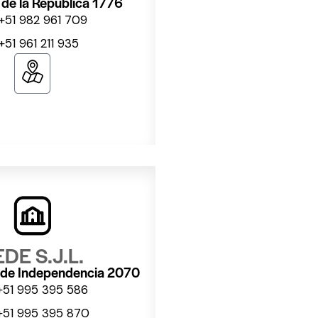
 de la República 1776
+51 982 961 709
+51 961 211 935
DE S.J.L.
s de Independencia 2070
+51 995 395 586
+51 995 395 870