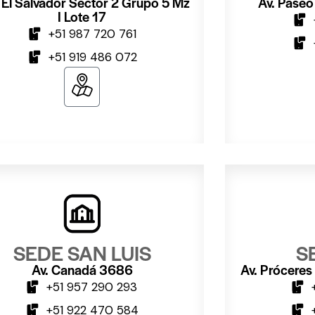
a El Salvador Sector 2 Grupo 5 Mz
Av. Paseo
I Lote 17
+51 987 720 761
+51 919 486 072
SEDE SAN LUIS
SE
Av. Canadá 3686
Av. Prócere
+51 957 290 293
+51 922 470 584