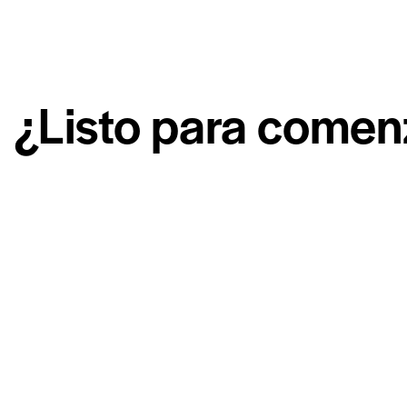
¿Listo para comen
Si tienes preguntas o quieres más info sobre nuestras 
déjanos tus datos. Te contactamos sin compromiso.