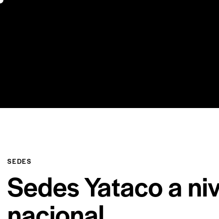
Inicio
C
SEDES
Sedes Yataco a niv
nacional