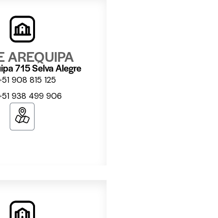
E AREQUIPA
ipa 715 Selva Alegre
+51 908 815 125
+51 938 499 906