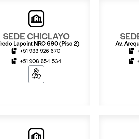
SEDE CHICLAYO
SED
fredo Lapoint NRO 690 (Piso 2)
Av. Arequ
+51 933 926 670
+51 908 854 534