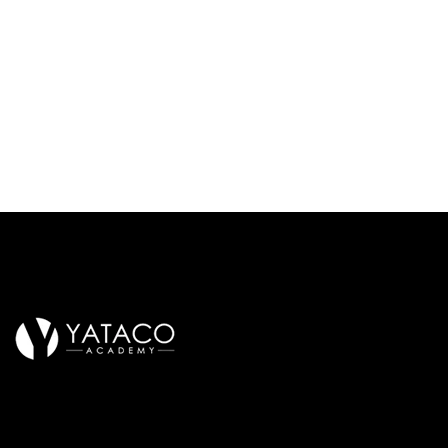
Oficina
Sede Principal —
Formación en belleza con
Av. Canadá 3686
excelencia y visión artística.