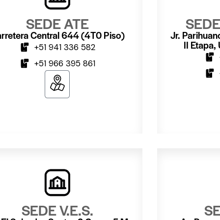
SEDE ATE
SEDE
rretera Central 644 (4T0 Piso)
Jr. Parihuan
II Etapa,
+51 941 336 582
+51 966 395 861
SEDE V.E.S.
SE