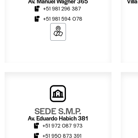
Av. Manuel Wagner 365
Vill
+51 981 296 387
+51 981 594 078
SEDE S.M.P.
Av. Eduardo Habich 381
+51 972 087 973
+51 950 873 391