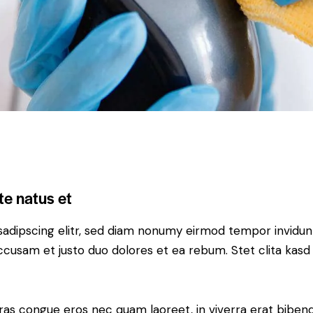
te natus et
sadipscing elitr, sed diam nonumy eirmod tempor invidun
accusam et justo duo dolores et ea rebum. Stet clita kas
ras congue eros nec quam laoreet, in viverra erat bibend